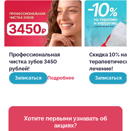
Профессиональная
Скидка 10% на
чистка зубов 3450
терапевтическ
рублей!
лечение!
Записаться
Подробнее
Записаться
П
Хотите первыми узнавать об
акциях?