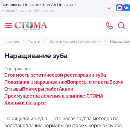
Клиника на Невском (м. пл. Ал. Невского)
Невский пр., дом 163, литер А
Главная
Услуги
Эстетическая стоматология
Наращиван
Наращивание зуба
Содержание:
Стоимость эстетической реставрации зуба
Показания к наращиванию
Вопросы и ответы
Врачи
Отзывы
Примеры работ
Акции
Преимущества лечения в клинике СТОМА
Клиники на карте
Наращивание зуба — это целая группа методов по
восстановлению нормальной формы коронок зубов