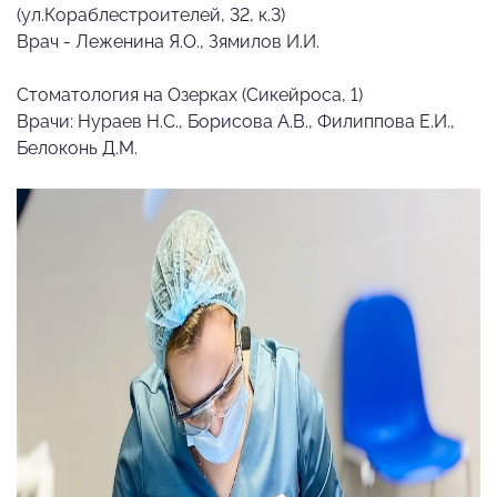
(ул.Кораблестроителей, 32, к.3)
Врач - Леженина Я.О., Зямилов И.И.
Стоматология на Озерках (Сикейроса, 1)
Врачи: Нураев Н.С., Борисова А.В., Филиппова Е.И.,
Белоконь Д.М.