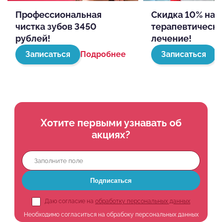
Профессиональная
Скидка 10% на
чистка зубов 3450
терапевтическ
рублей!
лечение!
Записаться
Подробнее
Записаться
П
Хотите первыми узнавать об
акциях?
Подписаться
Даю согласие на
обработку персональных данных
Необходимо согласиться на обрабоку персональных данных