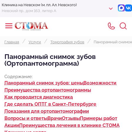
Клиника на Невском (м. пл. Ал. Невского)
Невский пр., дом 163, литер А
Главная
Услуги
Томография зубов
Панорамный снимок 
Панорамный снимок зубов
(Ортопантомограмма)
Содержание:
Панорамный снимок зубов: цены
Возможности
Преимущества ортопантомограммы
Как проводится диагностика
Где сделать ОПТГ в Санкт-Петербурге
Показания для ортопантомографии
Вопросы и ответы
Врачи
Отзывы
Примеры работ
Акции
Преимущества лечения в клинике СТОМА