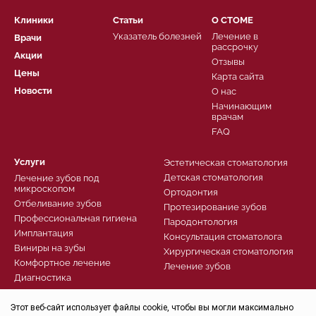
Клиники
Статьи
О СТОМЕ
Указатель болезней
Лечение в
Врачи
рассрочку
Акции
Отзывы
Цены
Карта сайта
Новости
О нас
Начинающим
врачам
FAQ
Услуги
Эстетическая стоматология
Детская стоматология
Лечение зубов под
микроскопом
Ортодонтия
Отбеливание зубов
Протезирование зубов
Профессиональная гигиена
Пародонтология
Имплантация
Консультация стоматолога
Виниры на зубы
Хирургическая стоматология
Комфортное лечение
Лечение зубов
Диагностика
Записаться
Этот веб-сайт использует файлы cookie, чтобы вы могли максимально