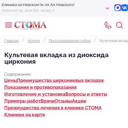
Клиника на Невском (м. пл. Ал. Невского)
Невский пр., дом 163, литер А
Главная
Услуги
Протезирование зубов
Культевая вкла
Культевая вкладка из диоксида
циркония
Содержание:
Цены
Преимущества циркониевых вкладок
Показания и противопоказания
Изготовление и установка
Вопросы и ответы
Примеры работ
Врачи
Отзывы
Акции
Преимущества лечения в клинике СТОМА
Клиники на карте