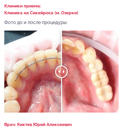
Клиники приема:
Клиника на Сикейроса (м. Озерки)
Фото до и после процедуры:
Врач:
Киктев Юрий Алексеевич