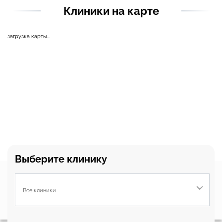
Клиники на карте
загрузка карты...
Выберите клинику
Этот веб-сайт использует файлы cookie, чтобы вы могли максимально
эффективно использовать наш веб-сайт.
Узнать больше
Все клиники
Выберите настройки cookie
Соглашаюсь
Подробнее
Минимальные