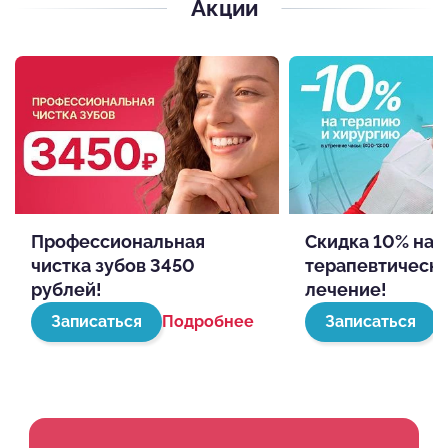
Акции
Профессиональная
Скидка 10% на
чистка зубов 3450
терапевтическ
рублей!
лечение!
Записаться
Подробнее
Записаться
П