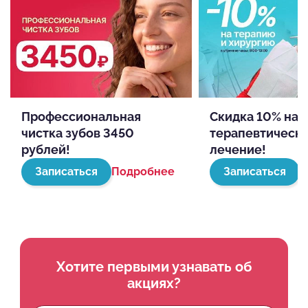
Профессиональная
Скидка 10% на
чистка зубов 3450
терапевтическ
рублей!
лечение!
Записаться
Подробнее
Записаться
П
Хотите первыми узнавать об
акциях?