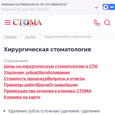
Клиника на Невском (м. пл. Ал. Невского)
Невский пр., дом 163, литер А
Главная
Услуги
Хирургическая стоматология
Хирургическая стоматология
Содержание:
Цены на хирургическую стоматологию в СПб
Удаление зубов
Обезболивание
Стоимость процедур
Вопросы и ответы
Примеры работ
Врачи
Отзывы
Акции
Преимущества лечения в клинике СТОМА
Клиники на карте
Удаление зубов (сложные удаления, удаление