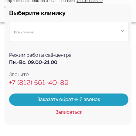
эффективно использовать наш веб-сайт.
Узнать больше
Выберите настройки cookie
Соглашаюсь
Подробнее
Выберите клинику
Минимальные
Аналитические/Функциональные
Все клиники
Режим работы call-центра:
Пн.-Вс. 09.00-21.00
Звоните:
+7 (812) 561-40-89
Заказать обратный звонок
Записаться