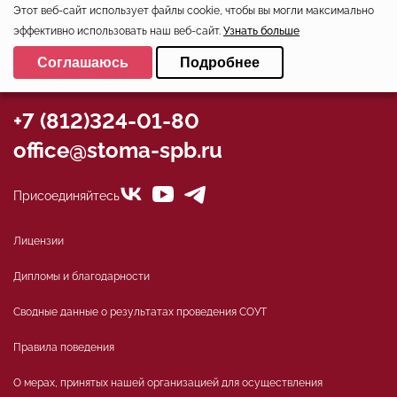
Консультация стоматолога
Этот веб-сайт использует файлы cookie, чтобы вы могли максимально
Хирургическая стоматология
эффективно использовать наш веб-сайт.
Узнать больше
Выберите настройки cookie
Лечение зубов
Соглашаюсь
Подробнее
Минимальные
Аналитические/Функциональные
+7 (812)324-01-80
office@stoma-spb.ru
Присоединяйтесь
Лицензии
Дипломы и благодарности
Сводные данные о результатах проведения СОУТ
Правила поведения
О мерах, принятых нашей организацией для осуществления