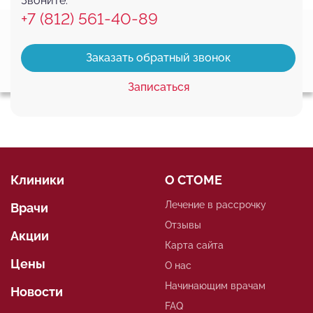
Звоните:
+7 (812) 561-40-89
Этот веб-сайт использует файлы cookie, чтобы вы могли максимально
эффективно использовать наш веб-сайт.
Узнать больше
Заказать обратный звонок
Выберите настройки cookie
Соглашаюсь
Подробнее
Минимальные
Записаться
Аналитические/Функциональные
Клиники
О СТОМЕ
Лечение в рассрочку
Врачи
Отзывы
Акции
Карта сайта
Цены
О нас
Начинающим врачам
Новости
FAQ