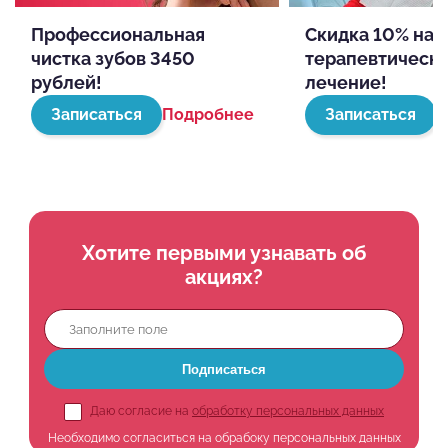
Профессиональная
Скидка 10% на
чистка зубов 3450
терапевтическ
рублей!
лечение!
Записаться
Подробнее
Записаться
П
Хотите первыми узнавать об
акциях?
Подписаться
Даю согласие на
обработку персональных данных
Необходимо согласиться на обрабоку персональных данных