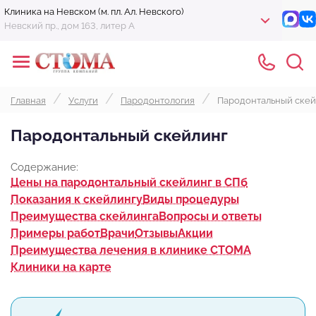
Клиника на Невском (м. пл. Ал. Невского)
Невский пр., дом 163, литер А
Главная
Услуги
Пародонтология
Пародонтальный скей
Пародонтальный скейлинг
Содержание:
Цены на пародонтальный скейлинг в СПб
Показания к скейлингу
Виды процедуры
Преимущества скейлинга
Вопросы и ответы
Примеры работ
Врачи
Отзывы
Акции
Преимущества лечения в клинике СТОМА
Клиники на карте