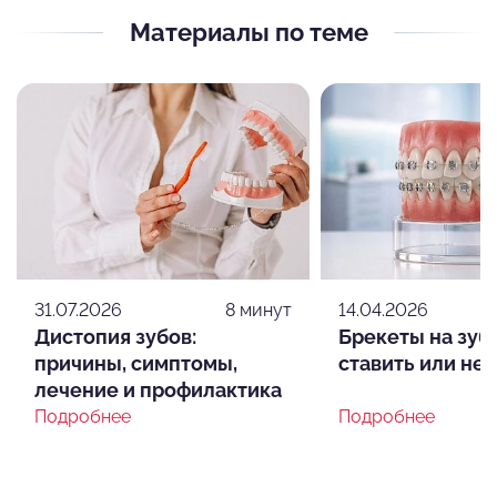
EUROKAPPA.
Материалы по теме
2022 г. "Элайнеры без ревизий" Руслан
Кантаев, Академия EUROKAPPA.
2022 г. Санкт-Петербургский институт
стоматологии последипломного
образования. Заведующий кафедрой
ортодонтии Фадеев Р.А. Ординатура по
специальности "Ортодонтия".
2023 г. "Первые шаги в развитии успешной
карьеры врача-стоматолога" Гомжин Ю.Э.
31.07.2026
8 минут
14.04.2026
2023 г. "Применение системы элайнеров в
Дистопия зубов:
Брекеты на зуб
комплексном лечении пациентов с ДВНЧС"
причины, симптомы,
ставить или нет
Flexi ligner г. Санкт-Петербург.
лечение и профилактика
2023 г. "Анализ и диагностика в программе
Подробнее
Подробнее
Vatech Ez3D Plus". Независимые центры
ренгено-диагностики Пикассо. г. Санкт-
Петербург.