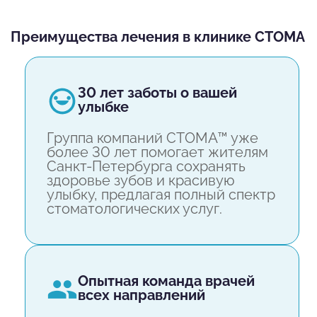
2023 г. "Ортодонтические накладки у детей
Преимущества лечения в клинике СТОМА
как модификация роста лицевого скелета".
DR. YSGoltsova.
2023 г. Семинар для врачей-ортодонтов по
30 лет заботы о вашей
теме "II класс от А до Я". Ormco г. Санкт-
улыбке
Петербург.
2024 г. "Интеграция КЛКТ при цифровом
Группа компаний СТОМА™ уже
более 30 лет помогает жителям
планировании Элайн-терапии". Flexi ligner г.
Санкт-Петербурга сохранять
Москва.
здоровье зубов и красивую
2024 г. "Современный взгляд на лечение
улыбку, предлагая полный спектр
стоматологических услуг.
детей". Ormco г. Санкт-Петербург.
2024 г. "FlexiLigner AWARDS 2024" г. Москва
опытная команда врачей
всех направлений