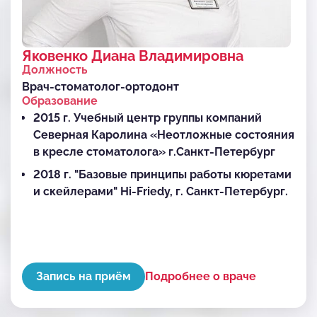
Яковенко Диана Владимировна
Должность
Врач-стоматолог-ортодонт
Образование
2015 г. Учебный центр группы компаний
Северная Каролина «Неотложные состояния
в кресле стоматолога» г.Санкт-Петербург
2018 г. "Базовые принципы работы кюретами
и скейлерами" Hi-Friedy, г. Санкт-Петербург.
2019г. Санкт-Петербургский
государственный университет, лектор к.м.н
Васильева М.Б «Височно-нижнечелюстной
сустав- окклюзия- постура-стопа» г.Санкт-
Запись на приём
Подробнее о враче
Петербург
2019 г. Учебный центр группы компаний