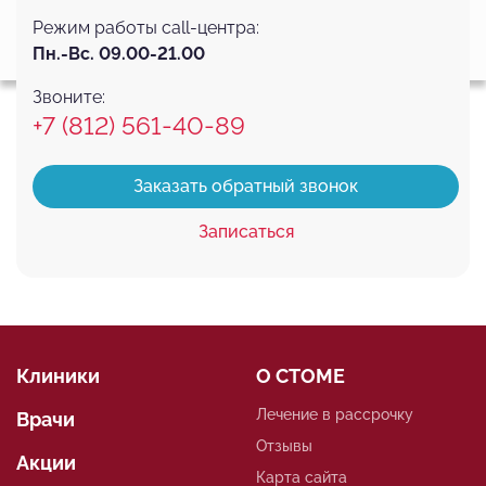
эффективно использовать наш веб-сайт.
Узнать больше
Режим работы call-центра:
Выберите настройки cookie
Соглашаюсь
Подробнее
Пн.-Вс. 09.00-21.00
Минимальные
Аналитические/Функциональные
Звоните:
+7 (812) 561-40-89
Заказать обратный звонок
Записаться
Клиники
О СТОМЕ
Лечение в рассрочку
Врачи
Отзывы
Акции
Карта сайта