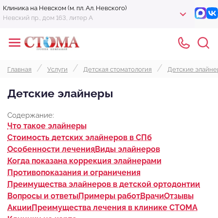
Клиника на Невском (м. пл. Ал. Невского)
Невский пр., дом 163, литер А
Главная
Услуги
Детская стоматология
Детские элайн
Детские элайнеры
Содержание:
Что такое элайнеры
Стоимость детских элайнеров в СПб
Особенности лечения
Виды элайнеров
Когда показана коррекция элайнерами
Противопоказания и ограничения
Преимущества элайнеров в детской ортодонтии
Вопросы и ответы
Примеры работ
Врачи
Отзывы
Акции
Преимущества лечения в клинике СТОМА