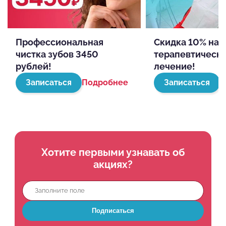
Профессиональная
Скидка 10% на
чистка зубов 3450
терапевтическ
рублей!
лечение!
Записаться
Подробнее
Записаться
П
Хотите первыми узнавать об
акциях?
Подписаться