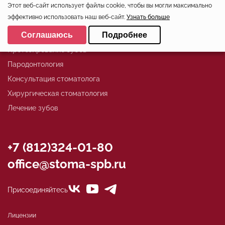
Этот веб-сайт использует файлы cookie, чтобы вы могли максимально
Эстетическая стоматология
эффективно использовать наш веб-сайт.
Узнать больше
Детская стоматология
Выберите настройки cookie
Соглашаюсь
Подробнее
Ортодонтия
Минимальные
Протезирование зубов
Аналитические/Функциональные
Пародонтология
Консультация стоматолога
Хирургическая стоматология
Лечение зубов
+7 (812)324-01-80
office@stoma-spb.ru
Присоединяйтесь
Лицензии