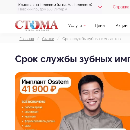
Клиника на Невском (м. пл. Ал. Невского)
Справка 
Невский пр., дом 163, литер А
Услуги
Цены
Акции
Главная
Статьи
Срок службы зубных имплантов
Срок службы зубных им