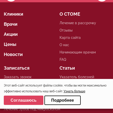
Клиники
О СТОМЕ
Лечение в рассрочку
Врачи
Отзывы
Акции
Карта сайта
Цены
О нас
Начинающим врачам
Новости
FAQ
Записаться
Статьи
Заказать звонок
Указатель болезней
Задать вопрос
Этот веб-сайт использует файлы cookie, чтобы вы могли максимально
эффективно использовать наш веб-сайт.
Узнать больше
Контроль качества
Выберите настройки cookie
Услуги
Соглашаюсь
Подробнее
Минимальные
Лечение зубов под микроскопом
Аналитические/Функциональные