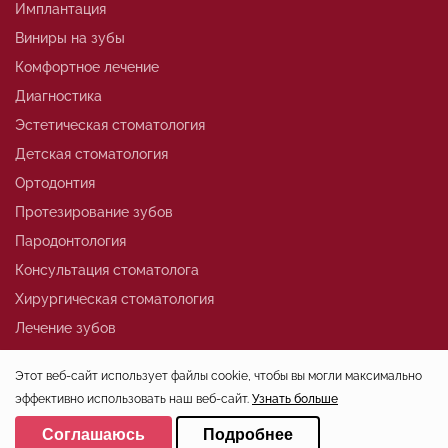
Имплантация
Виниры на зубы
Комфортное лечение
Диагностика
Эстетическая стоматология
Детская стоматология
Ортодонтия
Протезирование зубов
Пародонтология
Консультация стоматолога
Хирургическая стоматология
Лечение зубов
Этот веб-сайт использует файлы cookie, чтобы вы могли максимально
+7 (812)324-01-80
эффективно использовать наш веб-сайт.
Узнать больше
Выберите настройки cookie
office@stoma-spb.ru
Соглашаюсь
Подробнее