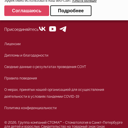
эффективно использовать наш веб-сайт.
Узнать больше
+7 (812)324-01-80
Выберите настройки cookie
Соглашаюсь
Подробнее
office@stoma-spb.ru
Минимальные
Аналитические/Функциональные
Присоединяйтесь
Лицензии
Дипломы и благодарности
Сводные данные о результатах проведения СОУТ
Правила поведения
О мерах, принятых нашей организацией для осуществления
деятельности в условиях пандемии COVID-19
Политика конфиденциальности
© 2026, Группа компаний СТОМА™ - Стоматология в Санкт-Петербурге
для детей и взрослых. Свидетельство на товарный знак (знак