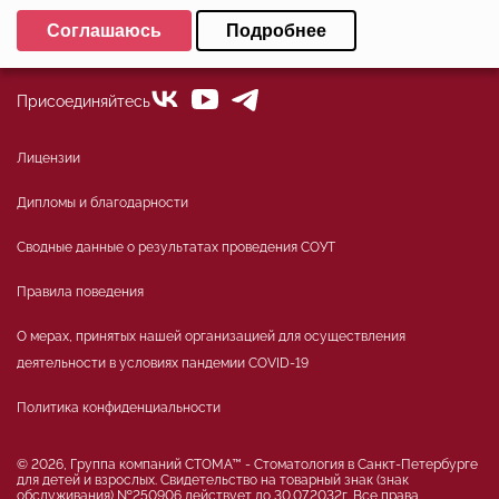
+7 (812)324-01-80
Выберите настройки cookie
Соглашаюсь
Подробнее
office@stoma-spb.ru
Минимальные
Аналитические/Функциональные
Присоединяйтесь
Лицензии
Дипломы и благодарности
Сводные данные о результатах проведения СОУТ
Правила поведения
О мерах, принятых нашей организацией для осуществления
деятельности в условиях пандемии COVID-19
Политика конфиденциальности
© 2026, Группа компаний СТОМА™ - Стоматология в Санкт-Петербурге
для детей и взрослых. Свидетельство на товарный знак (знак
обслуживания) №250906 действует до 30.07.2032г. Все права