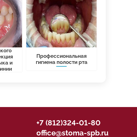
кого
Профессиональная
екция
гигиена полости рта
ыка и
линии
+7 (812)324-01-80
office@stoma-spb.ru