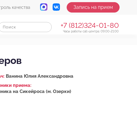
Запись на прием
троль качества
+7 (812)324-01-80
Часы работы call-центра: 09:00-21:00
еров
ач:
Ванина Юлия Александровна
ники приема:
ника на Сикейроса (м. Озерки)