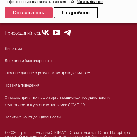
эффективно использовать наш веб-сайт.
Узнать больше
+7 (812)324-01-80
Выберите настройки cookie
Соглашаюсь
Подробнее
office@stoma-spb.ru
Минимальные
Аналитические/Функциональные
Присоединяйтесь
Лицензии
Дипломы и благодарности
Сводные данные о результатах проведения СОУТ
Правила поведения
О мерах, принятых нашей организацией для осуществления
деятельности в условиях пандемии COVID-19
Политика конфиденциальности
© 2026, Группа компаний СТОМА™ - Стоматология в Санкт-Петербурге
для детей и взрослых. Свидетельство на товарный знак (знак