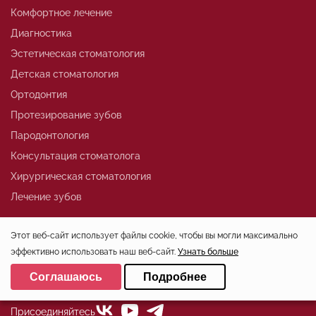
Комфортное лечение
Диагностика
Эстетическая стоматология
Детская стоматология
Ортодонтия
Протезирование зубов
Пародонтология
Консультация стоматолога
Хирургическая стоматология
Лечение зубов
Этот веб-сайт использует файлы cookie, чтобы вы могли максимально
+7 (812)324-01-80
эффективно использовать наш веб-сайт.
Узнать больше
Выберите настройки cookie
office@stoma-spb.ru
Соглашаюсь
Подробнее
Минимальные
Аналитические/Функциональные
Присоединяйтесь