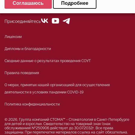
Соглашаюсь
Подробнее
office@stoma-spb.ru
Минимальные
Аналитические/Функциональные
Присоединяйтесь
Лицензии
Дипломы и благодарности
Сводные данные о результатах проведения СОУТ
Правила поведения
О мерах, принятых нашей организацией для осуществления
деятельности в условиях пандемии COVID-19
Политика конфиденциальности
© 2026, Группа компаний СТОМА™ - Стоматология в Санкт-Петербурге
для детей и взрослых. Свидетельство на товарный знак (знак
обслуживания) №250906 действует до 30.07.2032г. Все права
защищены. При перепечатке материалов ссылка на сайт обязательна.