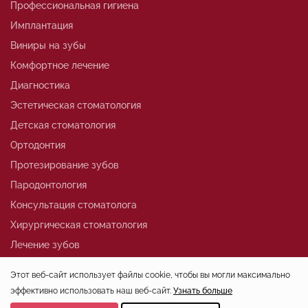
Профессиональная гигиена
Имплантация
Виниры на зубы
Комфортное лечение
Диагностика
Эстетическая стоматология
Детская стоматология
Ортодонтия
Протезирование зубов
Пародонтология
Консультация стоматолога
Хирургическая стоматология
Лечение зубов
Этот веб-сайт использует файлы cookie, чтобы вы могли максимально
эффективно использовать наш веб-сайт.
Узнать больше
+7 (812)324-01-80
Выберите настройки cookie