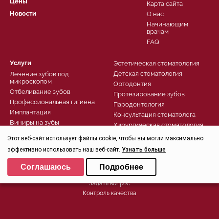
Цены
Карта сайта
Новости
О нас
Начинающим
врачам
FAQ
Услуги
Эстетическая стоматология
Детская стоматология
Лечение зубов под
микроскопом
Ортодонтия
Отбеливание зубов
Протезирование зубов
Профессиональная гигиена
Пародонтология
Имплантация
Консультация стоматолога
Виниры на зубы
Хирургическая стоматология
Комфортное лечение
Лечение зубов
Этот веб-сайт использует файлы cookie, чтобы вы могли максимально
Диагностика
эффективно использовать наш веб-сайт.
Узнать больше
Выберите настройки cookie
Записаться
Соглашаюсь
Подробнее
Заказать звонок
Минимальные
Задать вопрос
Аналитические/Функциональные
Контроль качества