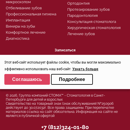
микроскопом
Ортодонтия
Отбеливание зубов
Протезирование зубов
Профессиональная гигиена
Пародонтология
Имплантация
Консультация стоматолога
Виниры на зубы
Хирургическая стоматология
Комфортное лечение
Лечение зубов
Диагностика
Записаться
Заказать звонок
Этот веб-сайт использует файлы cookie, чтобы вы могли максимально
Задать вопрос
Контроль качества
эффективно использовать наш веб-сайт.
Узнать больше
Выберите настройки cookie
Соглашаюсь
Подробнее
Минимальные
Политика конфиденциальности
Аналитические/Функциональные
© 2026, Группа компаний СТОМА™ - Стоматология в Санкт-
Петербурге для детей и взрослых
Свидетельство на товарный знак (знак обслуживания) №250906
действует до 30.07.2032г. Все права защищены. При перепечатке
материалов ссылка на сайт обязательна. Информация на сайте не
является публичной офертой
+7 (812)324-01-80