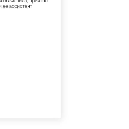
я объяснила, приятно
и ее ассистент