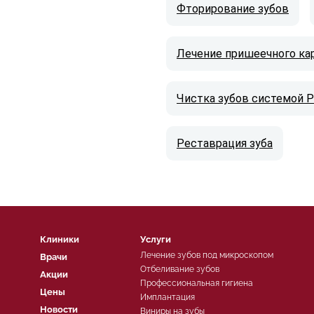
Фторирование зубов
Лечение пришеечного ка
Чистка зубов системой Pr
Реставрация зуба
Клиники
Услуги
Лечение зубов под микроскопом
Врачи
Отбеливание зубов
Акции
Профессиональная гигиена
Цены
Имплантация
Новости
Виниры на зубы