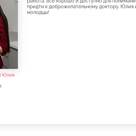
работа, все хорошо и доступно для понимани
придти к доброжелательному доктору. Юлия 
молодцы!
) Юлия
й