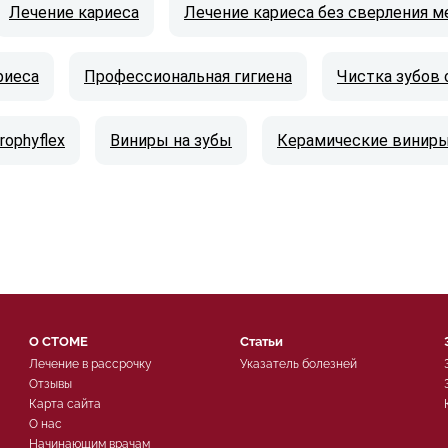
Лечение кариеса
Лечение кариеса без сверления м
риеса
Профессиональная гигиена
Чистка зубов 
ophyflex
Виниры на зубы
Керамические винир
О СТОМЕ
Статьи
Лечение в рассрочку
Указатель болезней
Отзывы
Карта сайта
О нас
Начинающим врачам