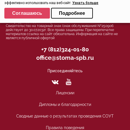
эффективно использовать наш веб-сайт.
Узнать больше
Политика конфиденциальности
Выберите настройки cookie
Соглашаюсь
Подробнее
© 2026, Группа компаний СТОМА™ - Стоматология в Санкт-
Минимальные
Петербурге для детей и взрослых
Свидетельство на товарный знак (знак обслуживания) №250906
Аналитические/Функциональные
действует до 30.07.2032г. Все права защищены. При перепечатке
материалов ссылка на сайт обязательна. Информация на сайте не
является публичной офертой
+7 (812)324-01-80
office@stoma-spb.ru
Присоединяйтесь
Лицензии
Дипломы и благодарности
Сводные данные о результатах проведения СОУТ
Правила поведения