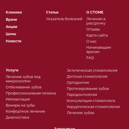
Клиники
Статьи
О СТОМЕ
Указатель болезней
Лечение в
Врачи
рассрочку
Акции
Отзывы
Цены
Карта сайта
Новости
О нас
Начинающим
врачам
FAQ
Услуги
Эстетическая стоматология
Детская стоматология
Лечение зубов под
микроскопом
Ортодонтия
Отбеливание зубов
Протезирование зубов
Профессиональная гигиена
Пародонтология
Имплантация
Консультация стоматолога
Виниры на зубы
Хирургическая стоматология
Комфортное лечение
Лечение зубов
Диагностика
Записаться