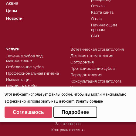
Акции
Отзывы
Цены
Карта сайта
Новости
О нас
Начинающим
врачам
FAQ
Услуги
Эстетическая стоматология
Детская стоматология
Лечение зубов под
микроскопом
Ортодонтия
Отбеливание зубов
Протезирование зубов
Профессиональная гигиена
Пародонтология
Имплантация
Консультация стоматолога
Виниры на зубы
Хирургическая стоматология
Комфортное лечение
Лечение зубов
Этот веб-сайт использует файлы cookie, чтобы вы могли максимально
Диагностика
эффективно использовать наш веб-сайт.
Узнать больше
Выберите настройки cookie
Записаться
Соглашаюсь
Подробнее
Минимальные
Заказать звонок
Задать вопрос
Аналитические/Функциональные
Контроль качества