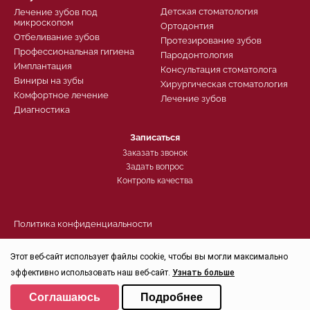
Детская стоматология
Лечение зубов под
микроскопом
Ортодонтия
Отбеливание зубов
Протезирование зубов
Профессиональная гигиена
Пародонтология
Имплантация
Консультация стоматолога
Виниры на зубы
Хирургическая стоматология
Комфортное лечение
Лечение зубов
Диагностика
Записаться
Заказать звонок
Задать вопрос
Контроль качества
Политика конфиденциальности
© 2026, Группа компаний СТОМА™ - Стоматология в Санкт-
Петербурге для детей и взрослых
Этот веб-сайт использует файлы cookie, чтобы вы могли максимально
Свидетельство на товарный знак (знак обслуживания) №250906
эффективно использовать наш веб-сайт.
Узнать больше
действует до 30.07.2032г. Все права защищены. При перепечатке
материалов ссылка на сайт обязательна. Информация на сайте не
Выберите настройки cookie
является публичной офертой
Соглашаюсь
Подробнее
Минимальные