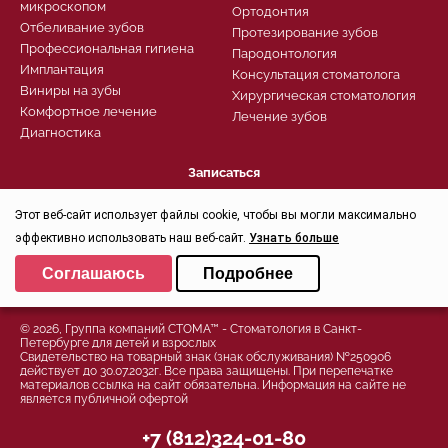
микроскопом
Ортодонтия
Отбеливание зубов
Протезирование зубов
Профессиональная гигиена
Пародонтология
Имплантация
Консультация стоматолога
Виниры на зубы
Хирургическая стоматология
Комфортное лечение
Лечение зубов
Диагностика
Записаться
Заказать звонок
Этот веб-сайт использует файлы cookie, чтобы вы могли максимально
Задать вопрос
Контроль качества
эффективно использовать наш веб-сайт.
Узнать больше
Выберите настройки cookie
Соглашаюсь
Подробнее
Минимальные
Политика конфиденциальности
Аналитические/Функциональные
© 2026, Группа компаний СТОМА™ - Стоматология в Санкт-
Петербурге для детей и взрослых
Свидетельство на товарный знак (знак обслуживания) №250906
действует до 30.07.2032г. Все права защищены. При перепечатке
материалов ссылка на сайт обязательна. Информация на сайте не
является публичной офертой
+7 (812)324-01-80