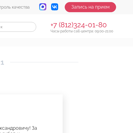
Запись на прием
троль качества
+7 (812)324-01-80
Часы работы call-центра: 09:00-21:00
21
ксандровичу! За