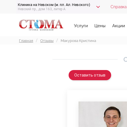
Клиника на Невском (м. пл. Ал. Невского)
Справка
Невский пр., дом 163, литер А
Услуги
Цены
Акции
Главная
Отзывы
Макурова Кристина
О
Оставить отзыв