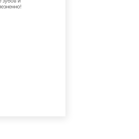
 зубов и
лезненно!