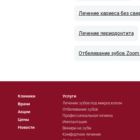
Лечение кариеса без све
Лечение периодонтита
Отбеливание зубов Zoom
Клиники
Услуги
Лечение зубов под микроскопом
Врачи
Отбеливание зубов
Акции
Профессиональная гигиена
Цены
Имплантация
Новости
Виниры на зубы
Комфортное лечение