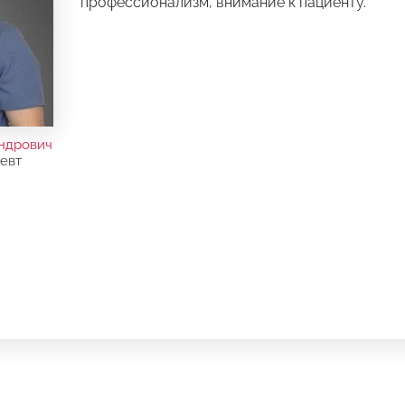
профессионализм, внимание к пациенту.
ндрович
евт