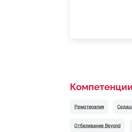
Компетенци
Ремотерапия
Седац
Отбеливание Beyond