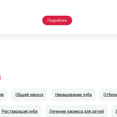
Подробнее
и
ия
Общий наркоз
Наращивание зуба
Отбел
Реставрация зуба
Лечение кариеса для детей