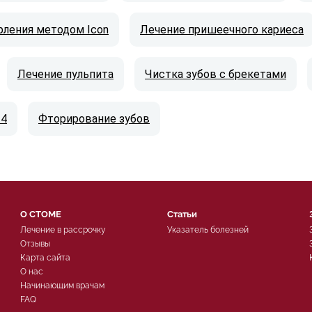
рления методом Icon
Лечение пришеечного кариеса
Лечение пульпита
Чистка зубов с брекетами
 4
Фторирование зубов
О СТОМЕ
Статьи
Лечение в рассрочку
Указатель болезней
Отзывы
Карта сайта
О нас
Начинающим врачам
FAQ