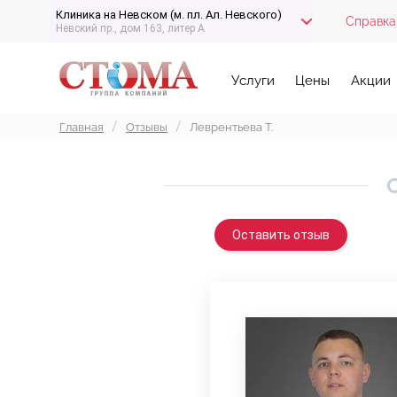
Клиника на Невском (м. пл. Ал. Невского)
Справка
Невский пр., дом 163, литер А
Услуги
Цены
Акции
Главная
Отзывы
Леврентьева Т.
Оставить отзыв