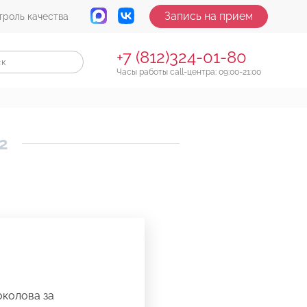
Запись на прием
троль качества
+7 (812)324-01-80
Часы работы call-центра: 09:00-21:00
2
околова за