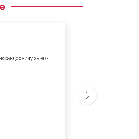
е
ександровичу за его