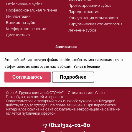
Отбеливание зубов
Протезирование зубов
Профессиональная гигиена
Пародонтология
Имплантация
Консультация стоматолога
Виниры на зубы
Хирургическая стоматология
Комфортное лечение
Лечение зубов
Диагностика
Записаться
Заказать звонок
Задать вопрос
Этот веб-сайт использует файлы cookie, чтобы вы могли максимально
Контроль качества
эффективно использовать наш веб-сайт.
Узнать больше
Выберите настройки cookie
Соглашаюсь
Подробнее
Минимальные
Политика конфиденциальности
Аналитические/Функциональные
© 2026, Группа компаний СТОМА™ - Стоматология в Санкт-
Петербурге для детей и взрослых
Свидетельство на товарный знак (знак обслуживания) №250906
действует до 30.07.2032г. Все права защищены. При перепечатке
материалов ссылка на сайт обязательна. Информация на сайте не
является публичной офертой
+7 (812)324-01-80