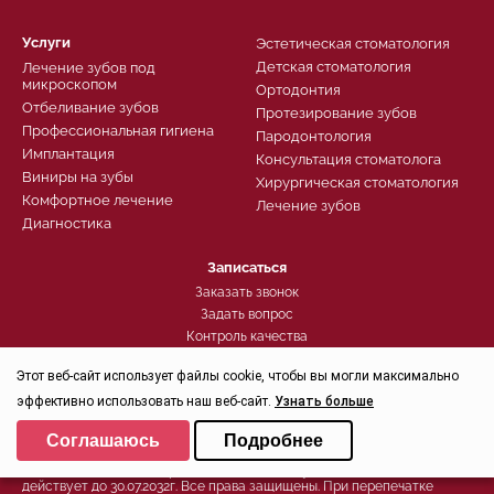
Услуги
Эстетическая стоматология
Детская стоматология
Лечение зубов под
микроскопом
Ортодонтия
Отбеливание зубов
Протезирование зубов
Профессиональная гигиена
Пародонтология
Имплантация
Консультация стоматолога
Виниры на зубы
Хирургическая стоматология
Комфортное лечение
Лечение зубов
Диагностика
Записаться
Заказать звонок
Задать вопрос
Контроль качества
Этот веб-сайт использует файлы cookie, чтобы вы могли максимально
эффективно использовать наш веб-сайт.
Узнать больше
Политика конфиденциальности
Выберите настройки cookie
Соглашаюсь
Подробнее
© 2026, Группа компаний СТОМА™ - Стоматология в Санкт-
Петербурге для детей и взрослых
Минимальные
Свидетельство на товарный знак (знак обслуживания) №250906
действует до 30.07.2032г. Все права защищены. При перепечатке
Аналитические/Функциональные