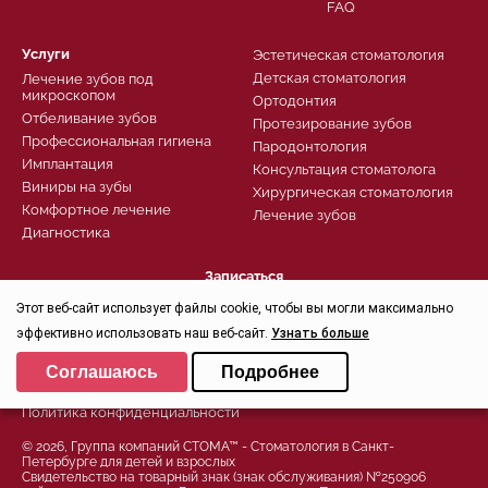
FAQ
Услуги
Эстетическая стоматология
Детская стоматология
Лечение зубов под
микроскопом
Ортодонтия
Отбеливание зубов
Протезирование зубов
Профессиональная гигиена
Пародонтология
Имплантация
Консультация стоматолога
Виниры на зубы
Хирургическая стоматология
Комфортное лечение
Лечение зубов
Диагностика
Записаться
Заказать звонок
Этот веб-сайт использует файлы cookie, чтобы вы могли максимально
Задать вопрос
эффективно использовать наш веб-сайт.
Узнать больше
Контроль качества
Выберите настройки cookie
Соглашаюсь
Подробнее
Минимальные
Политика конфиденциальности
Аналитические/Функциональные
© 2026, Группа компаний СТОМА™ - Стоматология в Санкт-
Петербурге для детей и взрослых
Свидетельство на товарный знак (знак обслуживания) №250906