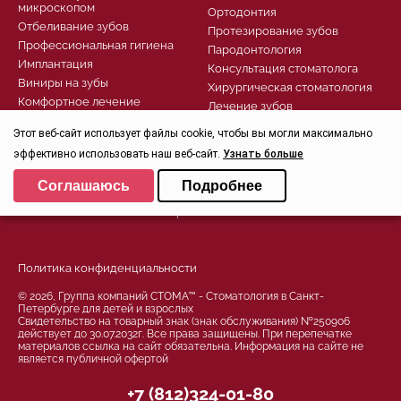
микроскопом
Ортодонтия
Отбеливание зубов
Протезирование зубов
Профессиональная гигиена
Пародонтология
Имплантация
Консультация стоматолога
Виниры на зубы
Хирургическая стоматология
Комфортное лечение
Лечение зубов
Диагностика
Этот веб-сайт использует файлы cookie, чтобы вы могли максимально
эффективно использовать наш веб-сайт.
Узнать больше
Записаться
Выберите настройки cookie
Заказать звонок
Соглашаюсь
Подробнее
Задать вопрос
Минимальные
Контроль качества
Аналитические/Функциональные
Политика конфиденциальности
© 2026, Группа компаний СТОМА™ - Стоматология в Санкт-
Петербурге для детей и взрослых
Свидетельство на товарный знак (знак обслуживания) №250906
действует до 30.07.2032г. Все права защищены. При перепечатке
материалов ссылка на сайт обязательна. Информация на сайте не
является публичной офертой
+7 (812)324-01-80