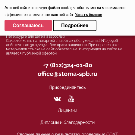
Контроль качества
Этот веб-сайт использует файлы cookie, чтобы вы могли максимально
эффективно использовать наш веб-сайт.
Узнать больше
Выберите настройки cookie
Политика конфиденциальности
Соглашаюсь
Подробнее
Минимальные
© 2026, Группа компаний СТОМА™ - Стоматология в Санкт-
Петербурге для детей и взрослых
Аналитические/Функциональные
Свидетельство на товарный знак (знак обслуживания) №250906
действует до 30.07.2032г. Все права защищены. При перепечатке
материалов ссылка на сайт обязательна. Информация на сайте не
является публичной офертой
+7 (812)324-01-80
office@stoma-spb.ru
Присоединяйтесь
Лицензии
Дипломы и благодарности
Сводные данные о результатах проведения СОУТ