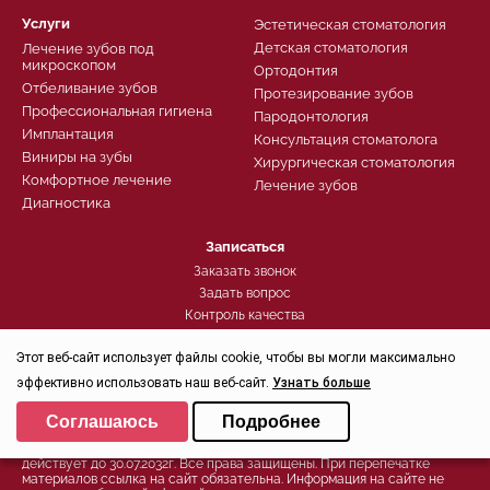
Услуги
Эстетическая стоматология
Детская стоматология
Лечение зубов под
микроскопом
Ортодонтия
Отбеливание зубов
Протезирование зубов
Профессиональная гигиена
Пародонтология
Имплантация
Консультация стоматолога
Виниры на зубы
Хирургическая стоматология
Комфортное лечение
Лечение зубов
Диагностика
Записаться
Заказать звонок
Задать вопрос
Контроль качества
Этот веб-сайт использует файлы cookie, чтобы вы могли максимально
Политика конфиденциальности
эффективно использовать наш веб-сайт.
Узнать больше
Выберите настройки cookie
© 2026, Группа компаний СТОМА™ - Стоматология в Санкт-
Соглашаюсь
Подробнее
Петербурге для детей и взрослых
Минимальные
Свидетельство на товарный знак (знак обслуживания) №250906
действует до 30.07.2032г. Все права защищены. При перепечатке
Аналитические/Функциональные
материалов ссылка на сайт обязательна. Информация на сайте не