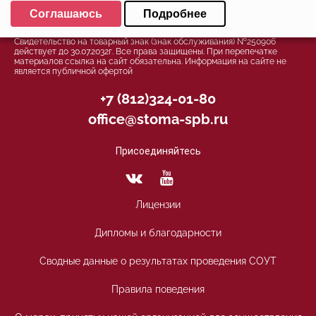
Выберите настройки cookie
Соглашаюсь
Подробнее
© 2026, Группа компаний СТОМА™ - Стоматология в Санкт-
Минимальные
Петербурге для детей и взрослых
Свидетельство на товарный знак (знак обслуживания) №250906
Аналитические/Функциональные
действует до 30.07.2032г. Все права защищены. При перепечатке
материалов ссылка на сайт обязательна. Информация на сайте не
является публичной офертой
+7 (812)324-01-80
office@stoma-spb.ru
Присоединяйтесь
Лицензии
Дипломы и благодарности
Сводные данные о результатах проведения СОУТ
Правила поведения