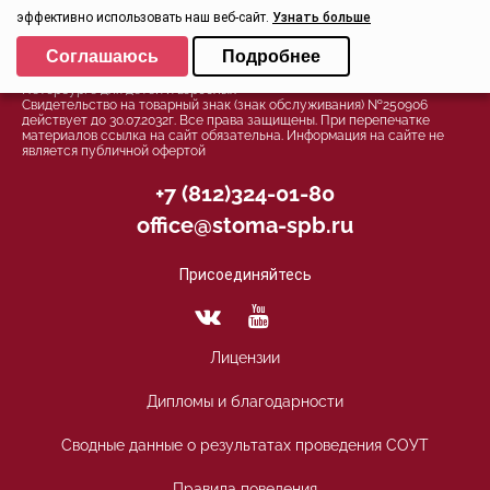
эффективно использовать наш веб-сайт.
Узнать больше
Политика конфиденциальности
Выберите настройки cookie
Соглашаюсь
Подробнее
© 2026, Группа компаний СТОМА™ - Стоматология в Санкт-
Минимальные
Петербурге для детей и взрослых
Аналитические/Функциональные
Свидетельство на товарный знак (знак обслуживания) №250906
действует до 30.07.2032г. Все права защищены. При перепечатке
материалов ссылка на сайт обязательна. Информация на сайте не
является публичной офертой
+7 (812)324-01-80
office@stoma-spb.ru
Присоединяйтесь
Лицензии
Дипломы и благодарности
Сводные данные о результатах проведения СОУТ
Правила поведения