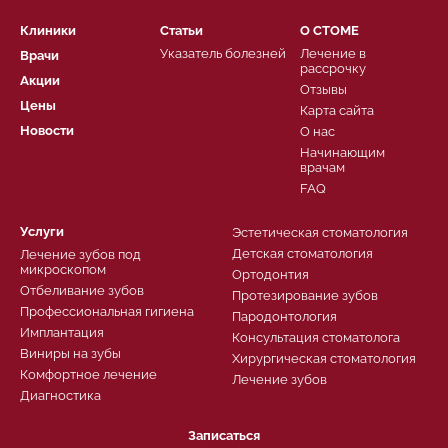
Клиники
Статьи
О СТОМЕ
Указатель болезней
Лечение в
Врачи
рассрочку
Акции
Отзывы
Цены
Карта сайта
Новости
О нас
Начинающим
врачам
FAQ
Услуги
Эстетическая стоматология
Детская стоматология
Лечение зубов под
микроскопом
Ортодонтия
Отбеливание зубов
Протезирование зубов
Профессиональная гигиена
Пародонтология
Имплантация
Консультация стоматолога
Виниры на зубы
Хирургическая стоматология
Комфортное лечение
Лечение зубов
Диагностика
Записаться