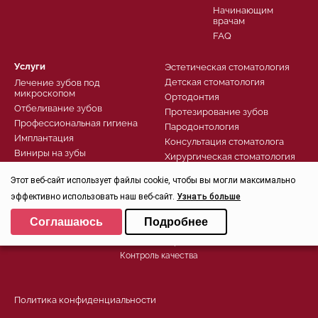
Начинающим
врачам
FAQ
Услуги
Эстетическая стоматология
Детская стоматология
Лечение зубов под
микроскопом
Ортодонтия
Отбеливание зубов
Протезирование зубов
Профессиональная гигиена
Пародонтология
Имплантация
Консультация стоматолога
Виниры на зубы
Хирургическая стоматология
Комфортное лечение
Лечение зубов
Этот веб-сайт использует файлы cookie, чтобы вы могли максимально
Диагностика
эффективно использовать наш веб-сайт.
Узнать больше
Записаться
Выберите настройки cookie
Соглашаюсь
Подробнее
Заказать звонок
Минимальные
Задать вопрос
Аналитические/Функциональные
Контроль качества
Политика конфиденциальности