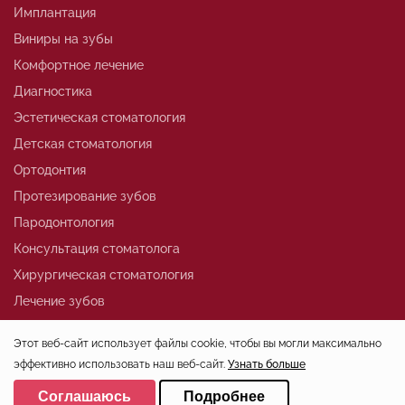
Имплантация
Виниры на зубы
Комфортное лечение
Диагностика
Эстетическая стоматология
Детская стоматология
Ортодонтия
Протезирование зубов
Пародонтология
Консультация стоматолога
Хирургическая стоматология
Лечение зубов
Этот веб-сайт использует файлы cookie, чтобы вы могли максимально
эффективно использовать наш веб-сайт.
Узнать больше
+7 (812)324-01-80
Выберите настройки cookie
office@stoma-spb.ru
Соглашаюсь
Подробнее