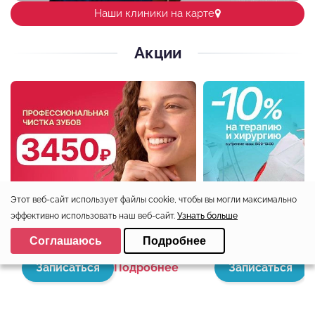
Наши клиники на карте
Акции
Этот веб-сайт использует файлы cookie, чтобы вы могли максимально
Профессиональная
Скидка 10% на
эффективно использовать наш веб-сайт.
Узнать больше
чистка зубов 3450
терапевтическ
Выберите настройки cookie
Соглашаюсь
Подробнее
рублей!
лечение!
Минимальные
Записаться
Подробнее
Записаться
П
Аналитические/Функциональные