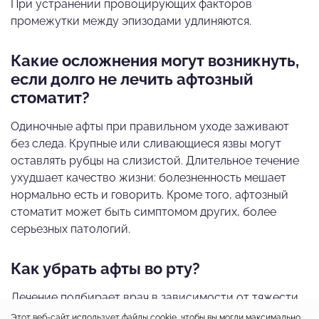
При устранении провоцирующих факторов
промежутки между эпизодами удлиняются.
Какие осложнения могут возникнуть,
если долго не лечить афтозный
стоматит?
Одиночные афты при правильном уходе заживают
без следа. Крупные или сливающиеся язвы могут
оставлять рубцы на слизистой. Длительное течение
ухудшает качество жизни: болезненность мешает
нормально есть и говорить. Кроме того, афтозный
стоматит может быть симптомом других, более
серьезных патологий.
Как убрать афты во рту?
Лечение подбирает врач в зависимости от тяжести
процесса. Применяют местные средства:
Этот веб-сайт использует файлы cookie, чтобы вы могли максимально