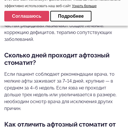
антисептические и противовоспалительные
эффективно использовать наш веб-сайт.
Узнать больше
препараты в форме гелей, растворов для
Выберите настройки cookie
Соглашаюсь
Подробнее
полоскания, обезболивающих аппликаций. При
Минимальные
частых рецидивах назначают общее лечение:
Аналитические/Функциональные
коррекцию дефицитов, терапию сопутствующих
заболеваний.
Сколько дней проходит афтозный
стоматит?
Если пациент соблюдает рекомендации врача, то
мелкие афты заживают за 7–14 дней, крупные — в
среднем за 4–6 недель. Если язва не проходит
дольше трех недель или увеличивается в размере,
необходим осмотр врача для исключения других
причин.
Как отличить афтозный стоматит от