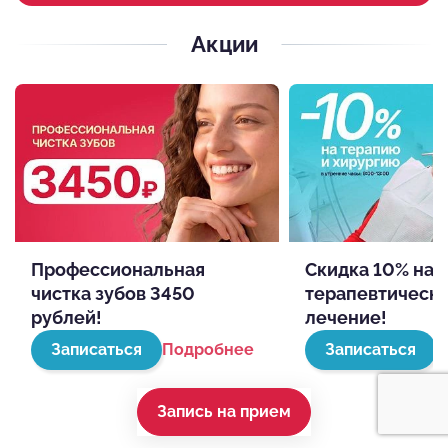
Акции
Профессиональная
Скидка 10% на
чистка зубов 3450
терапевтическ
рублей!
лечение!
Записаться
Подробнее
Записаться
П
Запись на прием