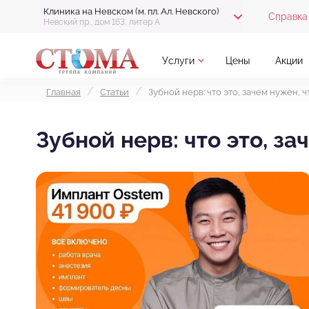
Клиника на Невском (м. пл. Ал. Невского)
Справка 
Невский пр., дом 163, литер А
Услуги
Цены
Акции
Главная
Статьи
Зубной нерв: что это, зачем нужен, ч
Зубной нерв: что это, за