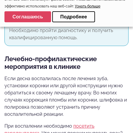
эффективно использовать наш веб-сайт.
Узнать больше
Выберите настройки cookie
Следует помнить, что народные методы ни в
Соглашаюсь
Подробнее
Минимальные
коем случае не заменяют визит к врачу.
Необходимо пройти диагностику и получить
Аналитические/Функциональные
квалифицированную помощь.
Лечебно-профилактические
мероприятия в клинике
Если десна воспалилась после лечения зуба,
установки коронки или другой конструкции нужно
обратиться к своему лечащему врачу. Во многих
случаях коррекция пломбы или коронки, шлифовка и
полировка позволяют устранить причину
воспалительной реакции.
При воспалении необходимо
посетить