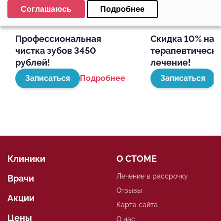
Выберите настройки cookie
Соглашаюсь
Подробнее
Минимальные
Аналитические/Функциональные
Профессиональная
Скидка 10% на
чистка зубов 3450
терапевтическ
рублей!
лечение!
Записаться
Подробнее
Записаться
П
Клиники
О СТОМЕ
Лечение в рассрочку
Врачи
Отзывы
Акции
Карта сайта
Цены
О нас