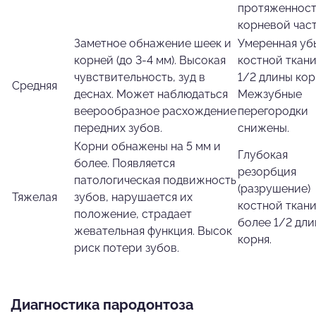
протяженнос
корневой част
Заметное обнажение шеек и
Умеренная уб
корней (до 3-4 мм). Высокая
костной ткани
чувствительность, зуд в
1/2 длины корн
Средняя
деснах. Может наблюдаться
Межзубные
веерообразное расхождение
перегородки
передних зубов.
снижены.
Корни обнажены на 5 мм и
Глубокая
более. Появляется
резорбция
патологическая подвижность
(разрушение)
Тяжелая
зубов, нарушается их
костной ткани
положение, страдает
более 1/2 дл
жевательная функция. Высок
корня.
риск потери зубов.
Диагностика пародонтоза