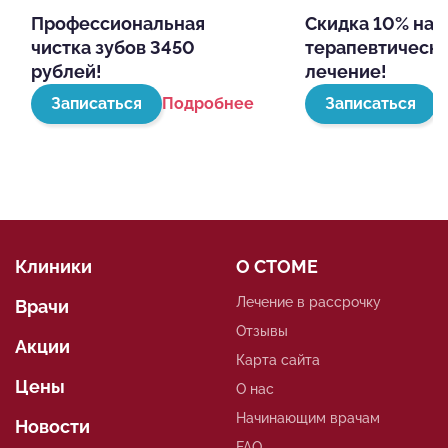
Профессиональная
Скидка 10% на
чистка зубов 3450
терапевтическ
рублей!
лечение!
Записаться
Подробнее
Записаться
П
Клиники
О СТОМЕ
Лечение в рассрочку
Врачи
Отзывы
Акции
Карта сайта
Цены
О нас
Начинающим врачам
Новости
FAQ