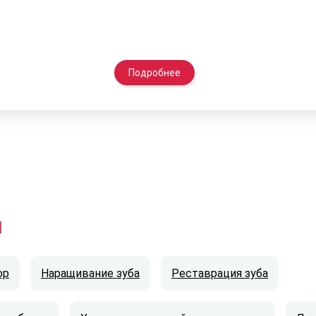
Подробнее
и
ор
Наращивание зуба
Реставрация зуба