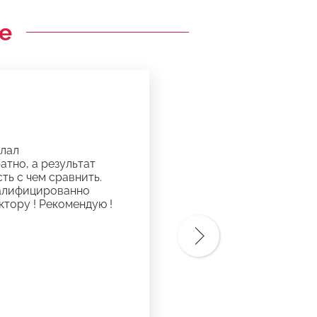
е
елал
атно, а результат
ть с чем сравнить.
валифицированно
ктору ! Рекомендую !