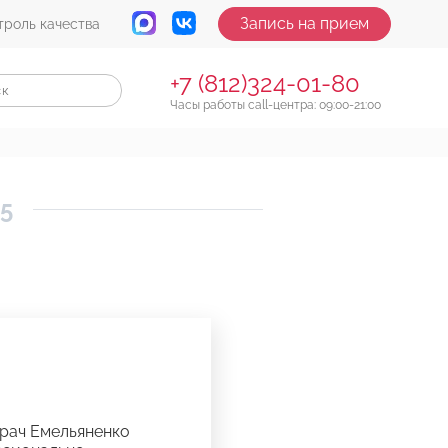
Запись на прием
троль качества
+7 (812)324-01-80
Часы работы call-центра: 09:00-21:00
25
Врач Емельяненко