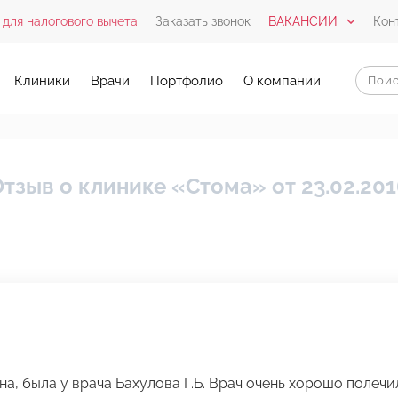
 для налогового вычета
Заказать звонок
ВАКАНСИИ
Кон
Клиники
Врачи
Портфолио
О компании
тзыв о клинике «Стома» от 23.02.20
на, была у врача Бахулова Г.Б. Врач очень хорошо полечи