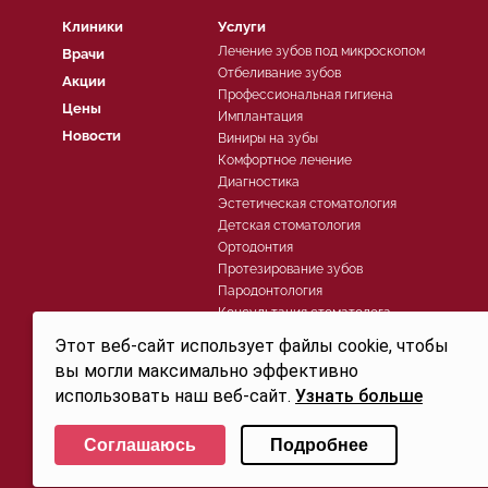
Клиники
Услуги
Лечение зубов под микроскопом
Врачи
Отбеливание зубов
Акции
Профессиональная гигиена
Цены
Имплантация
Новости
Виниры на зубы
Комфортное лечение
Диагностика
Эстетическая стоматология
Детская стоматология
Ортодонтия
Протезирование зубов
Пародонтология
Консультация стоматолога
Хирургическая стоматология
Этот веб-сайт использует файлы cookie, чтобы
Лечение зубов
вы могли максимально эффективно
использовать наш веб-сайт.
Узнать больше
Политика конфиденциальности
Выберите настройки cookie
© 2026, Группа компаний СТОМА™ - Стоматология в Санкт-Петербурге для детей и взросл
Соглашаюсь
Подробнее
Свидетельство на товарный знак (знак обслуживания) №250906 действует до 30.07.2032г. 
Минимальные
Аналитические/Функциональные
офертой