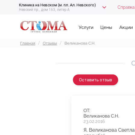
Клиника на Невском (м. пл. Ал. Невского)
Справка
Невский пр., дом 163, литер А
Услуги
Цены
Акции
Главная
Отзывы
Великанова С.Н.
О
Оставить отзыв
ОТ:
Великанова С.Н.
23.02.2016
Я, Великанова Светла