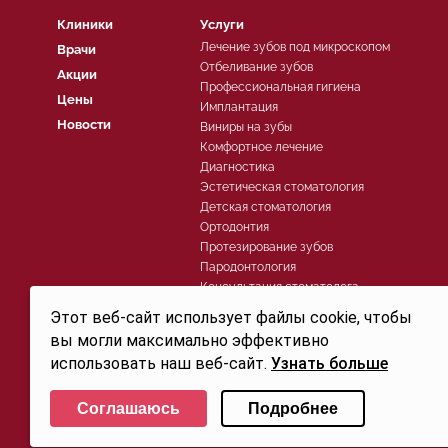
Клиники
Услуги
Лечение зубов под микроскопом
Врачи
Отбеливание зубов
Акции
Профессиональная гигиена
Цены
Имплантация
Новости
Виниры на зубы
Комфортное лечение
Диагностика
Эстетическая стоматология
Детская стоматология
Ортодонтия
Протезирование зубов
Пародонтология
Консультация стоматолога
Хирургическая стоматология
Этот веб-сайт использует файлы cookie, чтобы
Лечение зубов
вы могли максимально эффективно
использовать наш веб-сайт.
Узнать больше
Политика конфиденциальности
Выберите настройки cookie
© 2026, Группа компаний СТОМА™ - Стоматология в Санкт-Петербурге для детей и взросл
Соглашаюсь
Подробнее
Свидетельство на товарный знак (знак обслуживания) №250906 действует до 30.07.2032г. 
Минимальные
Аналитические/Функциональные
офертой